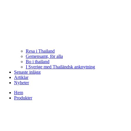
Resa i Thailand
Gemensamt, för alla
Bo i thailand
I Sverige med Thailändsk anknytning
Senaste inlägg
Artiklar
Nyheter
Hem
Produkter