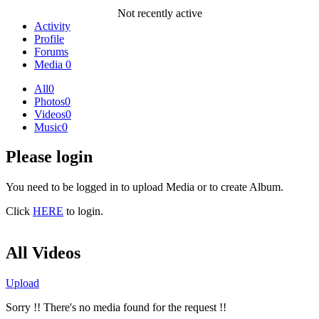
Not recently active
Activity
Profile
Forums
Media
0
All
0
Photos
0
Videos
0
Music
0
Please login
You need to be logged in to upload Media or to create Album.
Click
HERE
to login.
All Videos
Upload
Sorry !! There's no media found for the request !!