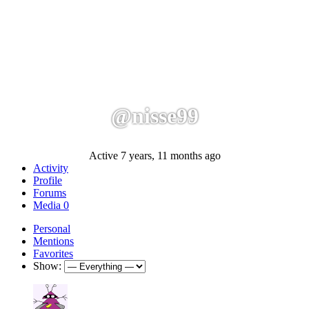
@nisse99
Active 7 years, 11 months ago
Activity
Profile
Forums
Media
0
Personal
Mentions
Favorites
Show: