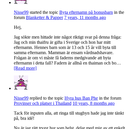
Nisse99
started the topic
Byta efternamn på bonusbarn
in the
forum
Blanketter & Papper
7 years, 11 months ago
Hej,
Jag sökte men hittade inte något riktigt svar på denna fråga:
Jag och min thaifru är gifta i Sverige och hon har mitt
efternamn. Hennes barn som är 13 och 15 år vill byta till
samma efternamn. Mamman är ensam vårdnadshavare.
Frågan är om vi måste få faderns medgivande att byta
efternamn i detta fall? Fadern är alltså en thaiman och bo…
[Read more]
Nisse99
replied to the topic
Hyra hus Ban Phe
in the forum
Provinser och platser i Thailand
10 years, 8 months ago
Tack för inputen alla, att ringa till stugbyn hade jag inte tänkt
på, bra idé!
Nu är jag rätt trygg hur som helst, delar med mig av ett enkelt,