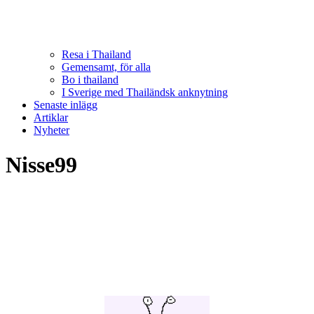
Resa i Thailand
Gemensamt, för alla
Bo i thailand
I Sverige med Thailändsk anknytning
Senaste inlägg
Artiklar
Nyheter
Nisse99