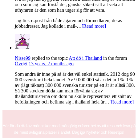
och som jag kan förstå det, ganska säkert sätt att veta att
uthyraren är den som han utger sig för att vara.
Jag fick e-post från både ägaren och förmedlaren, deras
jobbadresser. Jag kollade i mail-…
[Read more]
Nisse99
replied to the topic
Att dö i Thailand
in the forum
Övrigt
13 years, 2 months ago
Som andra är inne på så är det väl enkel statistik. 2012 dog 90
000 svenskar i hela landet. Av 9 000 000 så är det ju 1%. 1%
av (lågt räknat) 300 000 svenska turister på ett år är alltså 300.
Så 300 stycken döda kan man förvänta sig av
thailandsturisterna om dom nu skulle representera ett snitt av
befolkningen och befinna sig i thailand hela år…
[Read more]
Här får du råd av människor med mångårig erfarenhet av att resa och leva på
de mest avlägsna platser i landet. Dagliga Nyheter och Resetips!