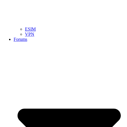
ESIM
VPN
Forums