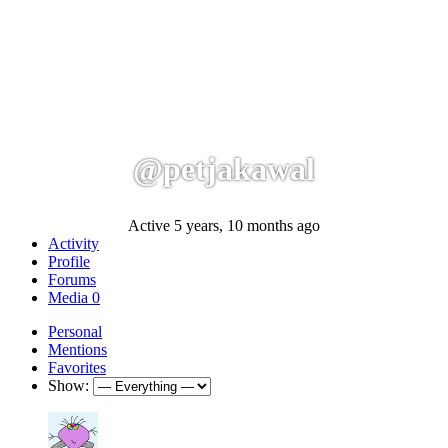
@petjakawal
Active 5 years, 10 months ago
Activity
Profile
Forums
Media
0
Personal
Mentions
Favorites
Show: