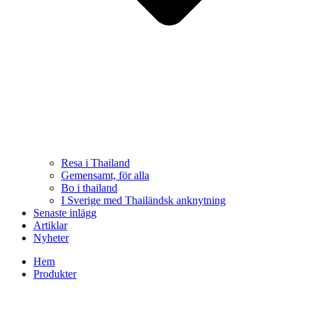
Resa i Thailand
Gemensamt, för alla
Bo i thailand
I Sverige med Thailändsk anknytning
Senaste inlägg
Artiklar
Nyheter
Hem
Produkter