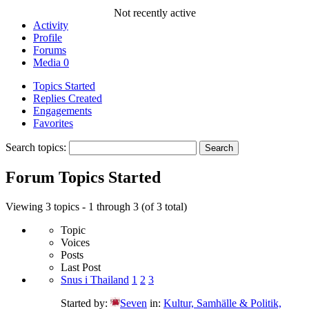
Not recently active
Activity
Profile
Forums
Media
0
Topics Started
Replies Created
Engagements
Favorites
Search topics:
Forum Topics Started
Viewing 3 topics - 1 through 3 (of 3 total)
Topic
Voices
Posts
Last Post
Snus i Thailand
1
2
3
Started by:
Seven
in:
Kultur, Samhälle & Politik,