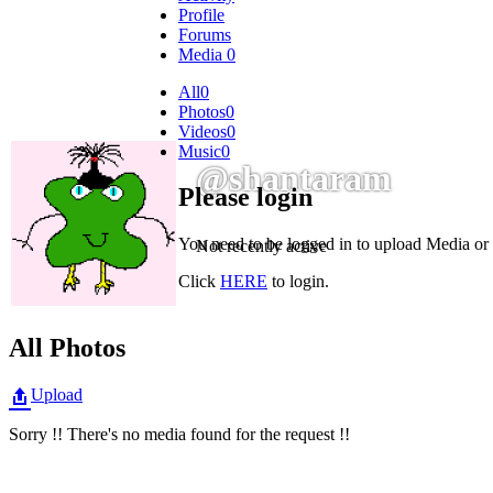
Profile
Forums
Media
0
All
0
Photos
0
Videos
0
Music
0
@shantaram
Please login
You need to be logged in to upload Media or 
Not recently active
Click
HERE
to login.
All Photos
Upload
Sorry !! There's no media found for the request !!