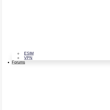
ESIM
VPN
Forums