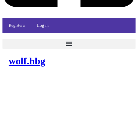
Registera
Log in
wolf.hbg