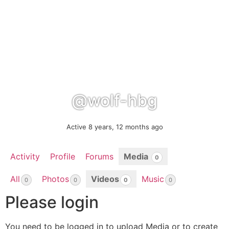
@wolf-hbg
Active 8 years, 12 months ago
Activity
Profile
Forums
Media
0
All
Photos
Videos
Music
0
0
0
0
Please login
You need to be logged in to upload Media or to create