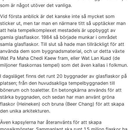
som är något utöver det vanliga.
Vid första anblick är det kanske inte så mycket som
sticker ut, men tar man en närmare titt så upptäcker man
att hela tempelkomplexet mestadels är uppbyggt av
gamla glasflaskor. 1984 så började munkar i området
samla glasflaskor. Till slut så hade man tillräckligt för att
använda dem som byggnadsmaterial, och ur detta växte
Wat Pa Maha Chedi Kaew fram, eller Wat Lan Kuad (de
miljoner flaskornas tempel) som det även kallas i folkmun.
I dagsläget finns det runt 20 byggnader av glasflaskor på
platsen; från den huvudsakliga tempelbyggnaden till
bönerum och toaletter. En betongkärna används för att
stärka byggnaden, och sedan har man använt gröna
flaskor (Heineken) och bruna (Beer Chang) för att skapa
den unika arkitekturen.
Även kapsylerna har återanvänts för att skapa
mosaikmönster. Sammanlagt ska runt 1,5 miljon flaskor ha