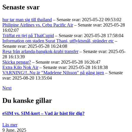
Senaste svar
hur tar man sig till thailand
– Senaste svar: 2025-05-22 09:53:02
Philipine Airlines vs. Cebu Pacific Air
– Senaste svar: 2025-05-28
16:02:07
Träffat en tjej på ThaiCupid
– Senaste svar: 2025-05-28 17:58:04
Information om staden Surat Thani, utflyktsmål, stränder etc
–
Senaste svar: 2025-05-28 16:24:08
Resa från arlanda-bangkok-krabi transfer
– Senaste svar: 2025-05-
28 16:13:39
Skicka pengar?
– Senaste svar: 2025-05-28 16:26:47
Extra Kilo Nok Air
– Senaste svar: 2025-05-28 16:18:38
VARNING!!..Nu är "Madelene Nilsson" på gång igen
– Senaste
svar: 2025-08-20 13:35:04
Next
Du kanske gillar
eSIM vs. SIM-kort – Vad är bäst för dig?
Läs mer
9 June, 2025