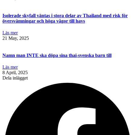
Isolerade skyfall väntas i stora delar av Thailand med risk för
översvämningar och höga vågor till havs
Läs mer
21 May, 2025
Namn man INTE ska döpa sina thai-svenska barn till
Läs mer
8 April, 2025
Dela inlägget