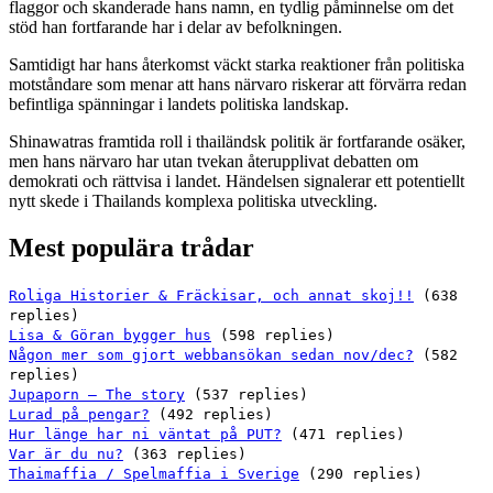
flaggor och skanderade hans namn, en tydlig påminnelse om det
stöd han fortfarande har i delar av befolkningen.
Samtidigt har hans återkomst väckt starka reaktioner från politiska
motståndare som menar att hans närvaro riskerar att förvärra redan
befintliga spänningar i landets politiska landskap.
Shinawatras framtida roll i thailändsk politik är fortfarande osäker,
men hans närvaro har utan tvekan återupplivat debatten om
demokrati och rättvisa i landet. Händelsen signalerar ett potentiellt
nytt skede i Thailands komplexa politiska utveckling.
Mest populära trådar
Roliga Historier & Fräckisar, och annat skoj!!
(638
replies)
Lisa & Göran bygger hus
(598 replies)
Någon mer som gjort webbansökan sedan nov/dec?
(582
replies)
Jupaporn – The story
(537 replies)
Lurad på pengar?
(492 replies)
Hur länge har ni väntat på PUT?
(471 replies)
Var är du nu?
(363 replies)
Thaimaffia / Spelmaffia i Sverige
(290 replies)