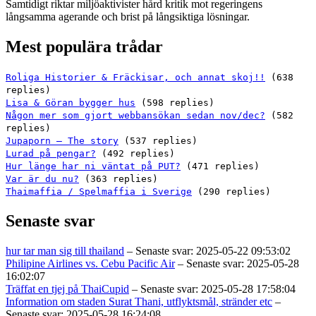
Samtidigt riktar miljöaktivister hård kritik mot regeringens
långsamma agerande och brist på långsiktiga lösningar.
Mest populära trådar
Roliga Historier & Fräckisar, och annat skoj!!
(638
replies)
Lisa & Göran bygger hus
(598 replies)
Någon mer som gjort webbansökan sedan nov/dec?
(582
replies)
Jupaporn – The story
(537 replies)
Lurad på pengar?
(492 replies)
Hur länge har ni väntat på PUT?
(471 replies)
Var är du nu?
(363 replies)
Thaimaffia / Spelmaffia i Sverige
(290 replies)
Senaste svar
hur tar man sig till thailand
– Senaste svar: 2025-05-22 09:53:02
Philipine Airlines vs. Cebu Pacific Air
– Senaste svar: 2025-05-28
16:02:07
Träffat en tjej på ThaiCupid
– Senaste svar: 2025-05-28 17:58:04
Information om staden Surat Thani, utflyktsmål, stränder etc
–
Senaste svar: 2025-05-28 16:24:08