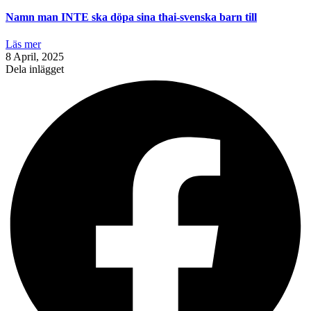
Namn man INTE ska döpa sina thai-svenska barn till
Läs mer
8 April, 2025
Dela inlägget