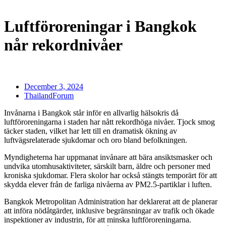
Luftföroreningar i Bangkok
når rekordnivåer
December 3, 2024
ThailandForum
Invånarna i Bangkok står inför en allvarlig hälsokris då
luftföroreningarna i staden har nått rekordhöga nivåer. Tjock smog
täcker staden, vilket har lett till en dramatisk ökning av
luftvägsrelaterade sjukdomar och oro bland befolkningen.
Myndigheterna har uppmanat invånare att bära ansiktsmasker och
undvika utomhusaktiviteter, särskilt barn, äldre och personer med
kroniska sjukdomar. Flera skolor har också stängts temporärt för att
skydda elever från de farliga nivåerna av PM2.5-partiklar i luften.
Bangkok Metropolitan Administration har deklarerat att de planerar
att införa nödåtgärder, inklusive begränsningar av trafik och ökade
inspektioner av industrin, för att minska luftföroreningarna.