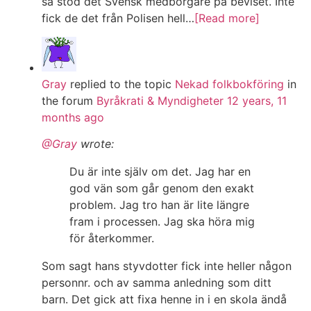
så stod det Svensk medborgare på beviset. Inte
fick de det från Polisen hell…
[Read more]
Gray
replied to the topic
Nekad folkbokföring
in
the forum
Byråkrati & Myndigheter
12 years, 11
months ago
@Gray
wrote:
Du är inte själv om det. Jag har en
god vän som går genom den exakt
problem. Jag tro han är lite längre
fram i processen. Jag ska höra mig
för återkommer.
Som sagt hans styvdotter fick inte heller någon
personnr. och av samma anledning som ditt
barn. Det gick att fixa henne in i en skola ändå