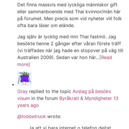
Det finns massvis med lyckliga människor gift
eller sammanboende med Thai kvinnor/män här
på forumet. Men precis som vid nyheter vill folk
ofta bara läser om elände.
Jag själv är lycklig med min Thai fastmö. Jag
besökte henne 2 gånger efter våran förste träff
(vi träffades när jag hade en stopover på väg till
Australien 2009). Sedan var hon här…
[Read
more]
Gray
replied to the topic
Avslag på besöks
visum
in the forum
Byråkrati & Myndigheter
13
years ago
@tobbetruck
wrote:
Ja att vi bara internet o telefon dejtat