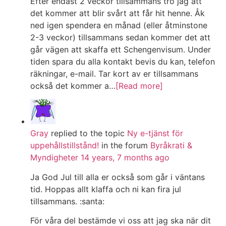
Efter endast 2 veckor tillsammans tro jag att
det kommer att blir svårt att får hit henne. Åk
ned igen spendera en månad (eller åtminstone
2-3 veckor) tillsammans sedan kommer det att
går vägen att skaffa ett Schengenvisum. Under
tiden spara du alla kontakt bevis du kan, telefon
räkningar, e-mail. Tar kort av er tillsammans
också det kommer a…
[Read more]
Gray
replied to the topic
Ny e-tjänst för
uppehållstillstånd!
in the forum
Byråkrati &
Myndigheter
14 years, 7 months ago
Ja God Jul till alla er också som går i väntans
tid. Hoppas allt klaffa och ni kan fira jul
tillsammans. :santa:
För våra del bestämde vi oss att jag ska när dit