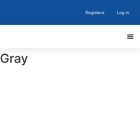
Registera
Log in
Senaste Inlä
Gray