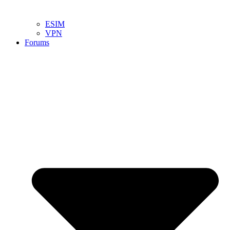
ESIM
VPN
Forums