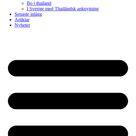
Bo i thailand
I Sverige med Thailändsk anknytning
Senaste inlägg
Artiklar
Nyheter