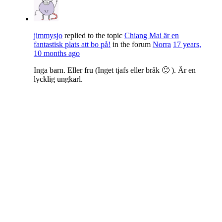
jimmysjo
replied to the topic
Chiang Mai är en
fantastisk plats att bo på!
in the forum
Norra
17 years,
10 months ago
Inga barn. Eller fru (Inget tjafs eller bråk 🙂 ). Är en
lycklig ungkarl.