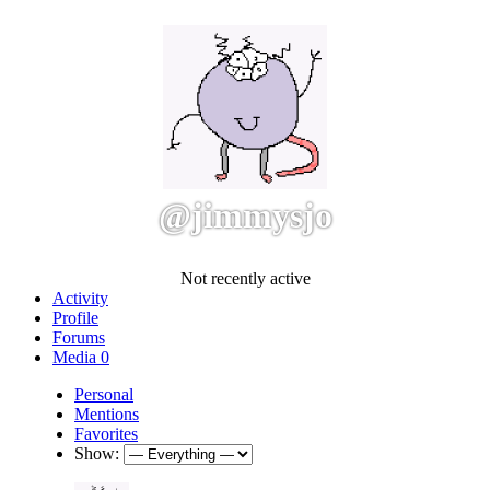
@jimmysjo
Not recently active
Activity
Profile
Forums
Media
0
Personal
Mentions
Favorites
Show: