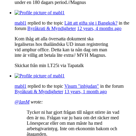
under en 180 dagars period.//Magnus
mabl1
replied to the topic
Lätt att gifta sig i Bangkok?
in the
forum
Byråkrati & Myndigheter
12 years, 4 months ago
Kom ihåg att alla översatta dokument ska
legaliseras hos thailändska UD innan registrering
vid amphur office. Detta kan ta nån dag om man
inte är villig att betala lite extra// MVH Magnus.
Skickat från min LT25i via Tapatalk
mabl1
replied to the topic
Visum "inbjudan"
in the forum
Byråkrati & Myndigheter
13 years, 1 month ago
@IanM
wrote:
Tycker ni har gjort frågan till något större än vad
den är nu. Frågan var ju bara om det räcker med
Lönespecar eller om man måste ha med
arbetsgivarintyg. Inte om ekonomin bakom och
åtaganden.