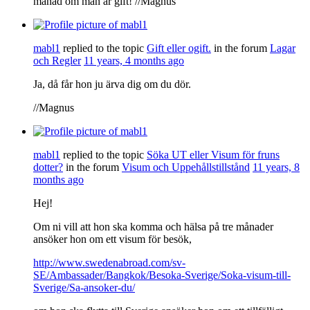
månad om man är gift! //Magnus
mabl1
replied to the topic
Gift eller ogift.
in the forum
Lagar
och Regler
11 years, 4 months ago
Ja, då får hon ju ärva dig om du dör.
//Magnus
mabl1
replied to the topic
Söka UT eller Visum för fruns
dotter?
in the forum
Visum och Uppehållstillstånd
11 years, 8
months ago
Hej!
Om ni vill att hon ska komma och hälsa på tre månader
ansöker hon om ett visum för besök,
http://www.swedenabroad.com/sv-
SE/Ambassader/Bangkok/Besoka-Sverige/Soka-visum-till-
Sverige/Sa-ansoker-du/