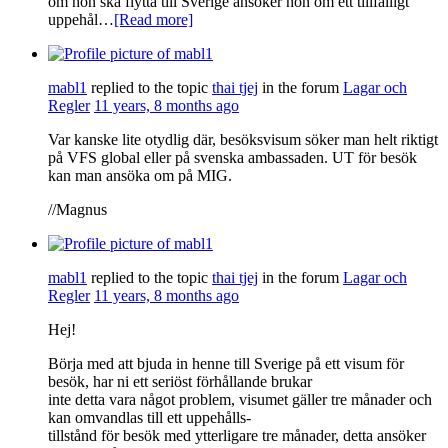
om hon ska flytta till Sverige ansöker hon om ett tillfälligt
uppehål…
[Read more]
mabl1
replied to the topic
thai tjej
in the forum
Lagar och
Regler
11 years, 8 months ago
Var kanske lite otydlig där, besöksvisum söker man helt riktigt
på VFS global eller på svenska ambassaden. UT för besök
kan man ansöka om på MIG.
//Magnus
mabl1
replied to the topic
thai tjej
in the forum
Lagar och
Regler
11 years, 8 months ago
Hej!
Börja med att bjuda in henne till Sverige på ett visum för
besök, har ni ett seriöst förhållande brukar
inte detta vara något problem, visumet gäller tre månader och
kan omvandlas till ett uppehålls-
tillstånd för besök med ytterligare tre månader, detta ansöker