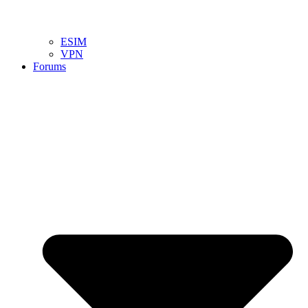
ESIM
VPN
Forums