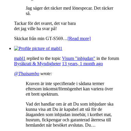
Jag säger det räcker med lönespecar. Det räcker
så.
Tackar för det svaret, det var bara
det jag ville ha svar på!
Skickat från min GT-S569…
[Read more]
mabl1
replied to the topic
Visum "inbjudan"
in the forum
Byråkrati & Myndigheter
13 years, 1 month ago
@Thaisambo
wrote:
Kraven är inte specifierade i sådana termer
eftersom inkomst/förmögenhet kan variera över
ett brett spektrum.
Vad det handlar om är att Du som inbjudare ska
kunna visa att Du är kapabel att stå för de
åtaganden som inbjudan innebär, i korthet mat,
husrum, fickpengar och garanterad återresa till
hemlandet när besöket avslutas. Du…