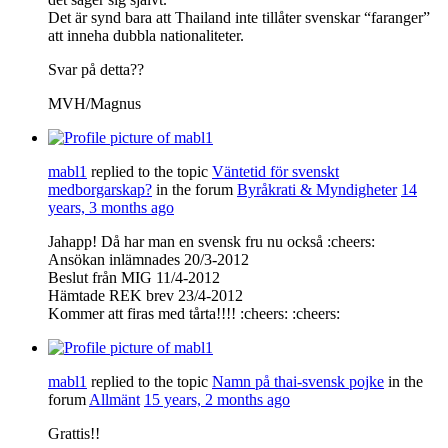
Det är synd bara att Thailand inte tillåter svenskar “faranger”
att inneha dubbla nationaliteter.
Svar på detta??
MVH/Magnus
mabl1
replied to the topic
Väntetid för svenskt
medborgarskap?
in the forum
Byråkrati & Myndigheter
14
years, 3 months ago
Jahapp! Då har man en svensk fru nu också :cheers:
Ansökan inlämnades 20/3-2012
Beslut från MIG 11/4-2012
Hämtade REK brev 23/4-2012
Kommer att firas med tårta!!!! :cheers: :cheers:
mabl1
replied to the topic
Namn på thai-svensk pojke
in the
forum
Allmänt
15 years, 2 months ago
Grattis!!