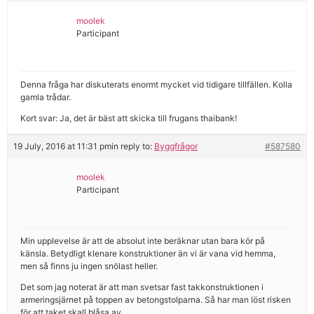
moolek
Participant
Denna fråga har diskuterats enormt mycket vid tidigare tillfällen. Kolla
gamla trådar.
Kort svar: Ja, det är bäst att skicka till frugans thaibank!
19 July, 2016 at 11:31 pm
in reply to:
Byggfrågor
#587580
moolek
Participant
Min upplevelse är att de absolut inte beräknar utan bara kör på
känsla. Betydligt klenare konstruktioner än vi är vana vid hemma,
men så finns ju ingen snölast heller.
Det som jag noterat är att man svetsar fast takkonstruktionen i
armeringsjärnet på toppen av betongstolparna. Så har man löst risken
för att taket skall blåsa av.