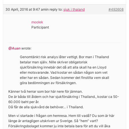
30 April, 2016 at 9:47 am
in reply to:
sjuk i thaland
#492608
moolek
Participant
@Auan
wrote:
Genomtänkt risk analys låter vettigt. Bor man i Thailand
betalar man själv. Nille skriver obligatorisk
sjukförsäkring innebär det då att alla skall ha en Lloyd
eller motsvarande. Vad kostar en sådan någon som vet
eller har en sådan. Sedan kommer det finstilta vem skall
göra bedömningen av försäkringen.
Känner två herrar som bor här nere för jämnan.
De är båda till åldern och har sjukförsäkring i Thailand., kostar ca 50-
60.000 baht per år.
Då får de alla sjukvård de behöver… i Thailand.
Men vi startade i frågan om hemresa. Hem till vadå? Du som är här
länge är antagligen utskriven ur Sverige. Så “hem” vart?
Försäkringsbolaget kommer ju inte betala bara för att du vill åka