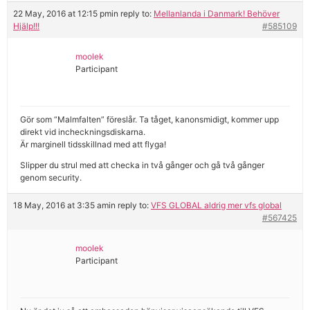
22 May, 2016 at 12:15 pm
in reply to:
Mellanlanda i Danmark! Behöver
Hjälp!!!
#585109
moolek
Participant
Gör som “Malmfalten” föreslår. Ta tåget, kanonsmidigt, kommer upp
direkt vid incheckningsdiskarna.
Är marginell tidsskillnad med att flyga!
Slipper du strul med att checka in två gånger och gå två gånger
genom security.
18 May, 2016 at 3:35 am
in reply to:
VFS GLOBAL aldrig mer vfs global
#567425
moolek
Participant