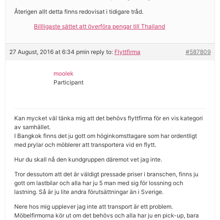
Återigen allt detta finns redovisat i tidigare tråd.
Billligaste sättet att överföra pengar till Thailand
27 August, 2016 at 6:34 pm
in reply to:
Flyttfirma
#587809
moolek
Participant
Kan mycket väl tänka mig att det behövs flyttfirma för en vis kategori
av samhället.
I Bangkok finns det ju gott om höginkomsttagare som har ordentligt
med prylar och möblerer att transportera vid en flytt.
Hur du skall nå den kundgruppen däremot vet jag inte.
Tror dessutom att det är väldigt pressade priser i branschen, finns ju
gott om lastbilar och alla har ju 5 man med sig för lossning och
lastning. Så är ju lite andra förutsättningar än i Sverige.
Nere hos mig upplever jag inte att transport är ett problem.
Möbelfirmorna kör ut om det behövs och alla har ju en pick-up, bara