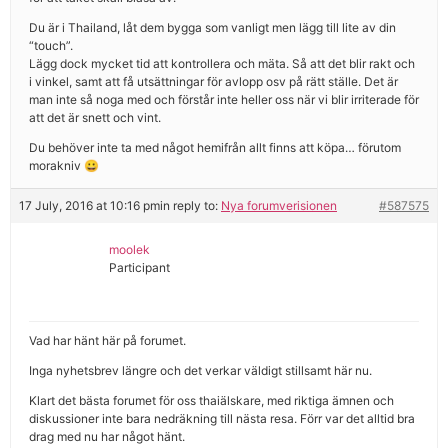
Du är i Thailand, låt dem bygga som vanligt men lägg till lite av din
“touch”.
Lägg dock mycket tid att kontrollera och mäta. Så att det blir rakt och
i vinkel, samt att få utsättningar för avlopp osv på rätt ställe. Det är
man inte så noga med och förstår inte heller oss när vi blir irriterade för
att det är snett och vint.
Du behöver inte ta med något hemifrån allt finns att köpa… förutom
morakniv 😀
17 July, 2016 at 10:16 pm
in reply to:
Nya forumverisionen
#587575
moolek
Participant
Vad har hänt här på forumet.
Inga nyhetsbrev längre och det verkar väldigt stillsamt här nu.
Klart det bästa forumet för oss thaiälskare, med riktiga ämnen och
diskussioner inte bara nedräkning till nästa resa. Förr var det alltid bra
drag med nu har något hänt.