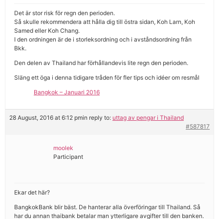
Det är stor risk för regn den perioden.
Så skulle rekommendera att hålla dig till östra sidan, Koh Larn, Koh
Samed eller Koh Chang.
I den ordningen är de i storleksordning och i avståndsordning från
Bkk.
Den delen av Thailand har förhållandevis lite regn den perioden.
Släng ett öga i denna tidigare tråden för fler tips och idéer om resmål
Bangkok – Januari 2016
28 August, 2016 at 6:12 pm
in reply to:
uttag av pengar i Thailand
#587817
moolek
Participant
Ekar det här?
BangkokBank blir bäst. De hanterar alla överföringar till Thailand. Så
har du annan thaibank betalar man ytterligare avgifter till den banken.