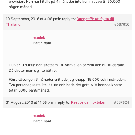
provision. Han har hittills på 4 månader inte kommit upp till 50.000
någon månad.
10 September, 2016 at 4:08 pm
in reply to:
Budget för att flytta till
Thailand!
#587856
moolek
Participant
Du var ju duktig och skötsam. Du var väl en person och du studerade.
Då sköter man sig lite bättre.
Förra säsongen 6 månader snittade jag knappt 15.000 sek i månaden.
Två personer, reste lite, åt ute och hade det gott. Mitt boende kostar
totalt 5000 baht/månad.
31 August, 2016 at 11:58 pm
in reply to:
Restips öar i oktober
#587824
moolek
Participant