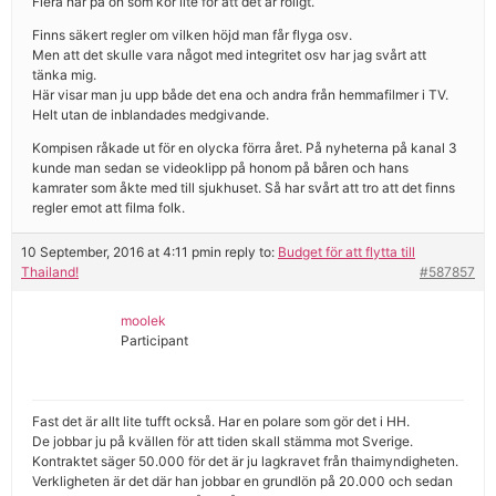
Flera här på ön som kör lite för att det är roligt.
Finns säkert regler om vilken höjd man får flyga osv.
Men att det skulle vara något med integritet osv har jag svårt att
tänka mig.
Här visar man ju upp både det ena och andra från hemmafilmer i TV.
Helt utan de inblandades medgivande.
Kompisen råkade ut för en olycka förra året. På nyheterna på kanal 3
kunde man sedan se videoklipp på honom på båren och hans
kamrater som åkte med till sjukhuset. Så har svårt att tro att det finns
regler emot att filma folk.
10 September, 2016 at 4:11 pm
in reply to:
Budget för att flytta till
Thailand!
#587857
moolek
Participant
Fast det är allt lite tufft också. Har en polare som gör det i HH.
De jobbar ju på kvällen för att tiden skall stämma mot Sverige.
Kontraktet säger 50.000 för det är ju lagkravet från thaimyndigheten.
Verkligheten är det där han jobbar en grundlön på 20.000 och sedan