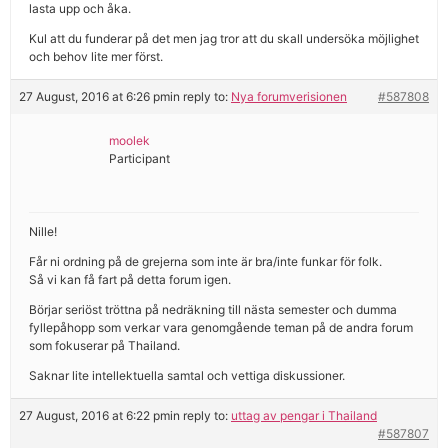
lasta upp och åka.
Kul att du funderar på det men jag tror att du skall undersöka möjlighet
och behov lite mer först.
27 August, 2016 at 6:26 pm
in reply to:
Nya forumverisionen
#587808
moolek
Participant
Nille!
Får ni ordning på de grejerna som inte är bra/inte funkar för folk.
Så vi kan få fart på detta forum igen.
Börjar seriöst tröttna på nedräkning till nästa semester och dumma
fyllepåhopp som verkar vara genomgående teman på de andra forum
som fokuserar på Thailand.
Saknar lite intellektuella samtal och vettiga diskussioner.
27 August, 2016 at 6:22 pm
in reply to:
uttag av pengar i Thailand
#587807