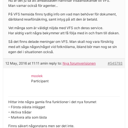
Nu är det ju så att ambassaden hänvisar visaansökande till VFS.
Man varnar också för agenter…
På VFS hemsida finns tydlig info om vad man behöver för dokument,
däribland reseförsäkring, samt intyg på att den är betald.
Vet många som är väldigt nöjda med VFS och deras service.
Har aldrig varit några bekymmer att få följa med in och fram till disken.
Så det finns delade meningar om VFS. Man skall nog vara försiktig
med att såga någon/något vid fotknölarna, ibland bör man nog se sin
egen del i situationen också.
12 May, 2016 at 11:11 am
in reply to:
Nya forumverisionen
#545793
moolek
Participant
Hittar inte några gamla fina funktioner i det nya forumet
– Första olästa inlägget
– Aktiva trådar
– Markera alla som lästa
Finns säkert någonstans men ser det inte.