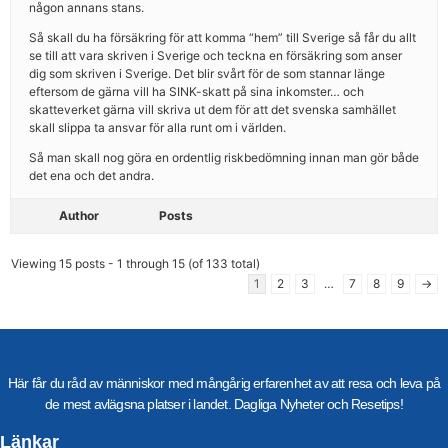
någon annans stans.
Så skall du ha försäkring för att komma “hem” till Sverige så får du allt
se till att vara skriven i Sverige och teckna en försäkring som anser
dig som skriven i Sverige. Det blir svårt för de som stannar länge
eftersom de gärna vill ha SINK-skatt på sina inkomster… och
skatteverket gärna vill skriva ut dem för att det svenska samhället
skall slippa ta ansvar för alla runt om i världen.
Så man skall nog göra en ordentlig riskbedömning innan man gör både
det ena och det andra.
Author
Posts
Viewing 15 posts - 1 through 15 (of 133 total)
1
2
3
…
7
8
9
→
Här får du råd av människor med mångårig erfarenhet av att resa och leva på
de mest avlägsna platser i landet. Dagliga Nyheter och Resetips!
Länkar