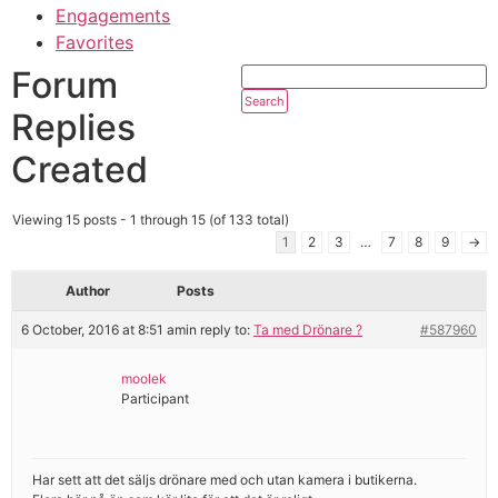
Engagements
Favorites
Forum
Replies
Created
Viewing 15 posts - 1 through 15 (of 133 total)
1
2
3
…
7
8
9
→
Author
Posts
6 October, 2016 at 8:51 am
in reply to:
Ta med Drönare ?
#587960
moolek
Participant
Har sett att det säljs drönare med och utan kamera i butikerna.