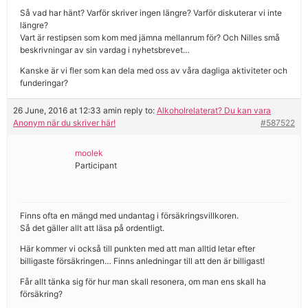
Så vad har hänt? Varför skriver ingen längre? Varför diskuterar vi inte
längre?
Vart är restipsen som kom med jämna mellanrum för? Och Nilles små
beskrivningar av sin vardag i nyhetsbrevet…
Kanske är vi fler som kan dela med oss av våra dagliga aktiviteter och
funderingar?
26 June, 2016 at 12:33 am
in reply to:
Alkoholrelaterat? Du kan vara
Anonym när du skriver här!
#587522
moolek
Participant
Finns ofta en mängd med undantag i försäkringsvillkoren.
Så det gäller allt att läsa på ordentligt.
Här kommer vi också till punkten med att man alltid letar efter
billigaste försäkringen… Finns anledningar till att den är billigast!
Får allt tänka sig för hur man skall resonera, om man ens skall ha
försäkring?