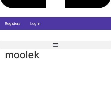
Registera
Log in
moolek