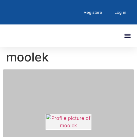
Registera
Log in
Senaste Inlä
moolek