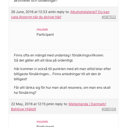
aktiviteter och funderingar?
26 June, 2016 at 12:33 am
in reply to:
Alkoholrelaterat? Du kan
vara Anonym när du skriver här!
#587522
moolek
Participant
Finns ofta en mängd med undantag i försäkringsvillkoren.
Så det gäller allt att läsa på ordentligt.
Här kommer vi också till punkten med att man alltid letar efter
billigaste försäkringen… Finns anledningar till att den är
billigast!
Får allt tänka sig för hur man skall resonera, om man ens skall
ha försäkring?
22 May, 2016 at 12:15 pm
in reply to:
Mellanlanda i Danmark!
Behöver Hjälp!!!
#585109
moolek
Participant