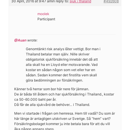
30 April, 2016 at 9:47 am
in reply to:
sjuk i thaland
#492608
moolek
Participant
@Auan
wrote:
Genomtänkt risk analys låter vettigt. Bor man i
Thailand betalar man själv. Nille skriver
obligatorisk sjukförsäkring innebär det då att
alla skall ha en Lloyd eller motsvarande. Vad
kostar en sådan någon som vet eller har en
sådan. Sedan kommer det finstilta vem skall
göra bedömningen av försäkringen.
Känner två herrar som bor här nere för jämnan.
De är båda till åldern och har sjukförsäkring i Thailand., kostar
ca 50-60.000 baht per år.
Då får de alla sjukvård de behöver… i Thailand.
Men vi startade i frågan om hemresa. Hem till vadå? Du som är
här länge är antagligen utskriven ur Sverige. Så “hem” vart?
Försäkringsbolaget kommer ju inte betala bara för att du vill
åka någon annans stans.