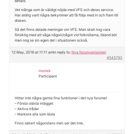
betald.
Vet många som är väldigt nöjda med VFS och deras service.
Har aldrig varit några bekymmer att få följa med in och fram till
disken.
Så det finns delade meningar om VFS. Man skall nog vara
försiktig med att såga någon/något vid fotknölarna, ibland bör
man nog se sin egen del i situationen också.
12 May, 2016 at 11:11 am
in reply to:
Nya forumverisionen
#545793
moolek
Participant
Hittar inte några gamla fina funktioner i det nya forumet
– Första olästa inlägget
– Aktiva trådar
– Markera alla som lästa
Finns säkert någonstans men ser det inte.