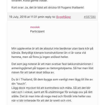
tillfällen. Kolla gamla trådar.
Kort svar: Ja, det är bäst att skicka till frugans thaibank!
19 July, 2016 at 11:31 pm
in reply to:
Byggfrågor
#587580
moolek
Participant
Min upplevelse är att de absolut inte beräknar utan bara kör på
känsla. Betydligt klenare konstruktioner än vi är vana vid
hemma, men så finns ju ingen snölast heller.
Det som jag noterat är att man svetsar fast takkonstruktionen i
armeringsjärnet på toppen av betongstolparna. Så har man löst
risken för att taket skall blåsa av.
Du är i Thailand, låt dem bygga som vanligt men lägg till lite av
din “touch”.
Lägg dock mycket tid att kontrollera och mäta. Så att det blir
rakt och i vinkel, samt att få utsättningar för avlopp osv på rätt
ställe. Det är man inte så noga med och förstår inte heller oss
när vi blir irriterade för att det är snett och vint.