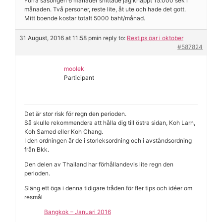
Förra säsongen 6 månader snittade jag knappt 15.000 sek i
månaden. Två personer, reste lite, åt ute och hade det gott.
Mitt boende kostar totalt 5000 baht/månad.
31 August, 2016 at 11:58 pm
in reply to:
Restips öar i oktober
#587824
moolek
Participant
Det är stor risk för regn den perioden.
Så skulle rekommendera att hålla dig till östra sidan, Koh Larn,
Koh Samed eller Koh Chang.
I den ordningen är de i storleksordning och i avståndsordning
från Bkk.
Den delen av Thailand har förhållandevis lite regn den
perioden.
Släng ett öga i denna tidigare tråden för fler tips och idéer om
resmål
Bangkok – Januari 2016