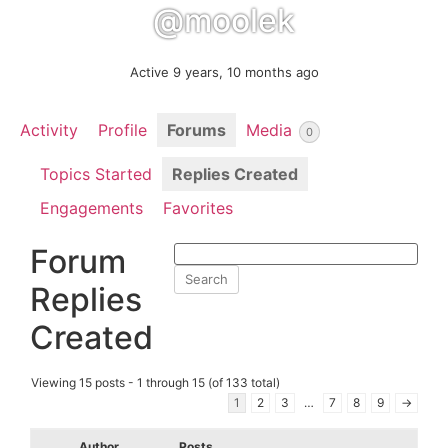
@moolek
Active 9 years, 10 months ago
Activity
Profile
Forums
Media
0
Topics Started
Replies Created
Engagements
Favorites
Forum
Replies
Created
Viewing 15 posts - 1 through 15 (of 133 total)
1
2
3
…
7
8
9
→
Author
Posts