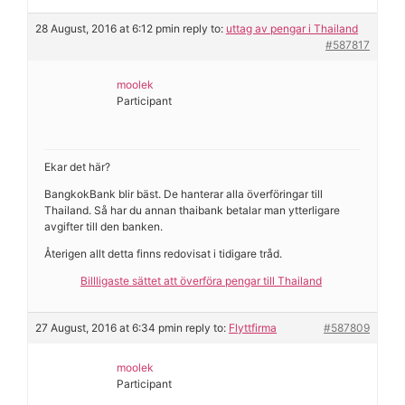
28 August, 2016 at 6:12 pm
in reply to:
uttag av pengar i Thailand
#587817
moolek
Participant
Ekar det här?
BangkokBank blir bäst. De hanterar alla överföringar till
Thailand. Så har du annan thaibank betalar man ytterligare
avgifter till den banken.
Återigen allt detta finns redovisat i tidigare tråd.
Billligaste sättet att överföra pengar till Thailand
27 August, 2016 at 6:34 pm
in reply to:
Flyttfirma
#587809
moolek
Participant