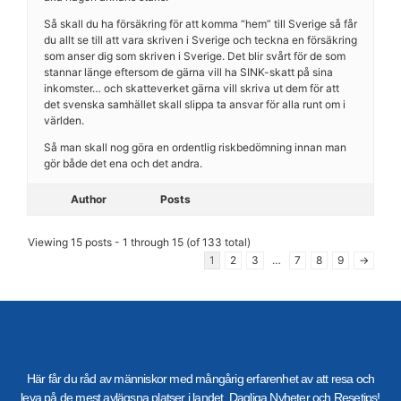
Så skall du ha försäkring för att komma “hem” till Sverige så får
du allt se till att vara skriven i Sverige och teckna en försäkring
som anser dig som skriven i Sverige. Det blir svårt för de som
stannar länge eftersom de gärna vill ha SINK-skatt på sina
inkomster… och skatteverket gärna vill skriva ut dem för att
det svenska samhället skall slippa ta ansvar för alla runt om i
världen.
Så man skall nog göra en ordentlig riskbedömning innan man
gör både det ena och det andra.
Author
Posts
Viewing 15 posts - 1 through 15 (of 133 total)
1
2
3
…
7
8
9
→
Här får du råd av människor med mångårig erfarenhet av att resa och
leva på de mest avlägsna platser i landet. Dagliga Nyheter och Resetips!