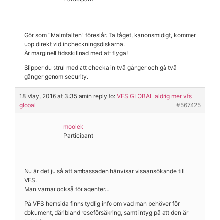
Gör som “Malmfalten” föreslår. Ta tåget, kanonsmidigt, kommer
upp direkt vid incheckningsdiskarna.
Är marginell tidsskillnad med att flyga!
Slipper du strul med att checka in två gånger och gå två
gånger genom security.
18 May, 2016 at 3:35 am
in reply to:
VFS GLOBAL aldrig mer vfs
global
#567425
moolek
Participant
Nu är det ju så att ambassaden hänvisar visaansökande till
VFS.
Man varnar också för agenter…
På VFS hemsida finns tydlig info om vad man behöver för
dokument, däribland reseförsäkring, samt intyg på att den är