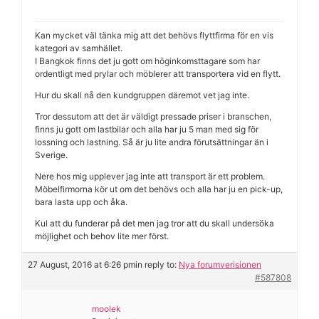
Kan mycket väl tänka mig att det behövs flyttfirma för en vis
kategori av samhället.
I Bangkok finns det ju gott om höginkomsttagare som har
ordentligt med prylar och möblerer att transportera vid en flytt.
Hur du skall nå den kundgruppen däremot vet jag inte.
Tror dessutom att det är väldigt pressade priser i branschen,
finns ju gott om lastbilar och alla har ju 5 man med sig för
lossning och lastning. Så är ju lite andra förutsättningar än i
Sverige.
Nere hos mig upplever jag inte att transport är ett problem.
Möbelfirmorna kör ut om det behövs och alla har ju en pick-up,
bara lasta upp och åka.
Kul att du funderar på det men jag tror att du skall undersöka
möjlighet och behov lite mer först.
27 August, 2016 at 6:26 pm
in reply to:
Nya forumverisionen
#587808
moolek