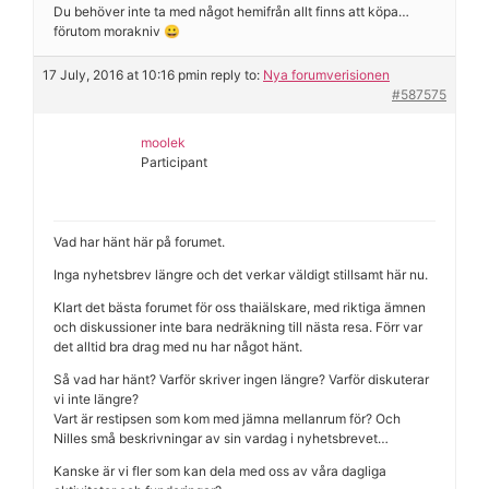
Du behöver inte ta med något hemifrån allt finns att köpa…
förutom morakniv 😀
17 July, 2016 at 10:16 pm
in reply to:
Nya forumverisionen
#587575
moolek
Participant
Vad har hänt här på forumet.
Inga nyhetsbrev längre och det verkar väldigt stillsamt här nu.
Klart det bästa forumet för oss thaiälskare, med riktiga ämnen
och diskussioner inte bara nedräkning till nästa resa. Förr var
det alltid bra drag med nu har något hänt.
Så vad har hänt? Varför skriver ingen längre? Varför diskuterar
vi inte längre?
Vart är restipsen som kom med jämna mellanrum för? Och
Nilles små beskrivningar av sin vardag i nyhetsbrevet…
Kanske är vi fler som kan dela med oss av våra dagliga