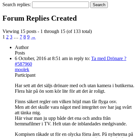
Search replies:
Forum Replies Created
Viewing 15 posts - 1 through 15 (of 133 total)
1
2
3
…
7
8
9
→
Author
Posts
6 October, 2016 at 8:51 am
in reply to:
Ta med Drönare ?
#587960
moolek
Participant
Har sett att det säljs drönare med och utan kamera i butikerna.
Flera här på ön som kör lite för att det är roligt.
Finns säkert regler om vilken höjd man får flyga osv.
Men att det skulle vara något med integritet osv har jag svårt
att tänka mig.
Här visar man ju upp både det ena och andra från
hemmafilmer i TV. Helt utan de inblandades medgivande.
Kompisen råkade ut för en olycka förra året. På nyheterna på