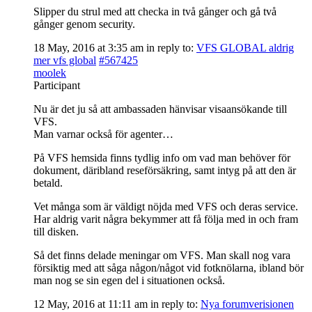
Slipper du strul med att checka in två gånger och gå två
gånger genom security.
18 May, 2016 at 3:35 am
in reply to:
VFS GLOBAL aldrig
mer vfs global
#567425
moolek
Participant
Nu är det ju så att ambassaden hänvisar visaansökande till
VFS.
Man varnar också för agenter…
På VFS hemsida finns tydlig info om vad man behöver för
dokument, däribland reseförsäkring, samt intyg på att den är
betald.
Vet många som är väldigt nöjda med VFS och deras service.
Har aldrig varit några bekymmer att få följa med in och fram
till disken.
Så det finns delade meningar om VFS. Man skall nog vara
försiktig med att såga någon/något vid fotknölarna, ibland bör
man nog se sin egen del i situationen också.
12 May, 2016 at 11:11 am
in reply to:
Nya forumverisionen