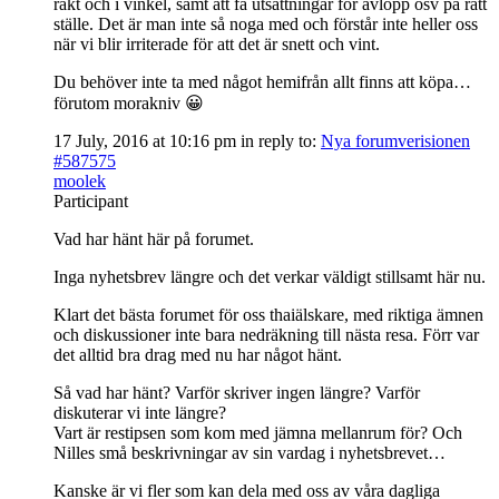
rakt och i vinkel, samt att få utsättningar för avlopp osv på rätt
ställe. Det är man inte så noga med och förstår inte heller oss
när vi blir irriterade för att det är snett och vint.
Du behöver inte ta med något hemifrån allt finns att köpa…
förutom morakniv 😀
17 July, 2016 at 10:16 pm
in reply to:
Nya forumverisionen
#587575
moolek
Participant
Vad har hänt här på forumet.
Inga nyhetsbrev längre och det verkar väldigt stillsamt här nu.
Klart det bästa forumet för oss thaiälskare, med riktiga ämnen
och diskussioner inte bara nedräkning till nästa resa. Förr var
det alltid bra drag med nu har något hänt.
Så vad har hänt? Varför skriver ingen längre? Varför
diskuterar vi inte längre?
Vart är restipsen som kom med jämna mellanrum för? Och
Nilles små beskrivningar av sin vardag i nyhetsbrevet…
Kanske är vi fler som kan dela med oss av våra dagliga