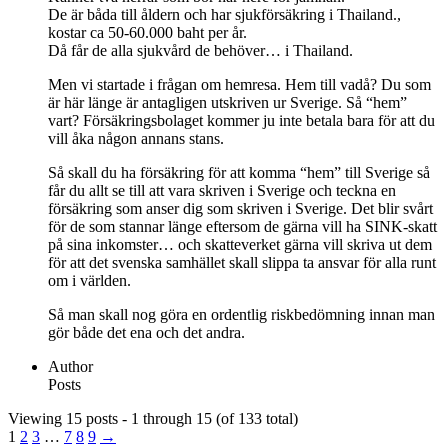
De är båda till åldern och har sjukförsäkring i Thailand.,
kostar ca 50-60.000 baht per år.
Då får de alla sjukvård de behöver… i Thailand.
Men vi startade i frågan om hemresa. Hem till vadå? Du som
är här länge är antagligen utskriven ur Sverige. Så “hem”
vart? Försäkringsbolaget kommer ju inte betala bara för att du
vill åka någon annans stans.
Så skall du ha försäkring för att komma “hem” till Sverige så
får du allt se till att vara skriven i Sverige och teckna en
försäkring som anser dig som skriven i Sverige. Det blir svårt
för de som stannar länge eftersom de gärna vill ha SINK-skatt
på sina inkomster… och skatteverket gärna vill skriva ut dem
för att det svenska samhället skall slippa ta ansvar för alla runt
om i världen.
Så man skall nog göra en ordentlig riskbedömning innan man
gör både det ena och det andra.
Author
Posts
Viewing 15 posts - 1 through 15 (of 133 total)
1
2
3
…
7
8
9
→