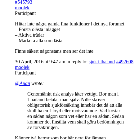
#545793
moolek
Participant
Hittar inte några gamla fina funktioner i det nya forumet
– Första olästa inlägget
– Aktiva trådar
– Markera alla som lästa
Finns säkert någonstans men ser det inte.
30 April, 2016 at 9:47 am
in reply to:
sjuk i thaland
#492608
moolek
Participant
@Auan
wrote:
Genomtänkt risk analys låter vettigt. Bor man i
Thailand betalar man själv. Nille skriver
obligatorisk sjukförsäkring innebär det då att alla
skall ha en Lloyd eller motsvarande. Vad kostar
en sådan någon som vet eller har en sådan. Sedan
kommer det finstilta vem skall göra bedömningen
av försäkringen.
Känner två herrar som bor här nere för jämnan.