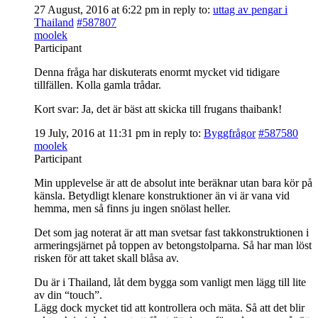
27 August, 2016 at 6:22 pm
in reply to:
uttag av pengar i
Thailand
#587807
moolek
Participant
Denna fråga har diskuterats enormt mycket vid tidigare
tillfällen. Kolla gamla trådar.
Kort svar: Ja, det är bäst att skicka till frugans thaibank!
19 July, 2016 at 11:31 pm
in reply to:
Byggfrågor
#587580
moolek
Participant
Min upplevelse är att de absolut inte beräknar utan bara kör på
känsla. Betydligt klenare konstruktioner än vi är vana vid
hemma, men så finns ju ingen snölast heller.
Det som jag noterat är att man svetsar fast takkonstruktionen i
armeringsjärnet på toppen av betongstolparna. Så har man löst
risken för att taket skall blåsa av.
Du är i Thailand, låt dem bygga som vanligt men lägg till lite
av din “touch”.
Lägg dock mycket tid att kontrollera och mäta. Så att det blir