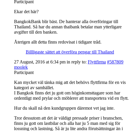
Participant
Ekar det här?
BangkokBank blir bäst. De hanterar alla överföringar till
Thailand. Så har du annan thaibank betalar man ytterligare
avgifter till den banken.
Återigen allt detta finns redovisat i tidigare tråd.
Billligaste sättet att överföra pengar till Thailand
27 August, 2016 at 6:34 pm
in reply to:
Flyttfirma
#587809
moolek
Participant
Kan mycket väl tänka mig att det behövs flyttfirma för en vis
kategori av samhället.
I Bangkok finns det ju gott om höginkomsttagare som har
ordentligt med prylar och möblerer att transportera vid en flytt.
Hur du skall nå den kundgruppen däremot vet jag inte.
Tror dessutom att det är väldigt pressade priser i branschen,
finns ju gott om lastbilar och alla har ju 5 man med sig för
lossning och lastning. Så är ju lite andra förutsättningar än i