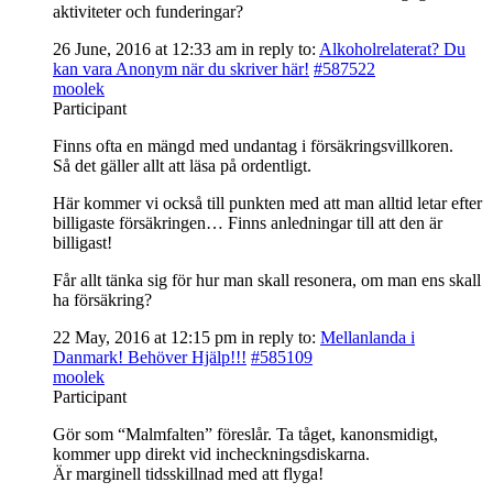
aktiviteter och funderingar?
26 June, 2016 at 12:33 am
in reply to:
Alkoholrelaterat? Du
kan vara Anonym när du skriver här!
#587522
moolek
Participant
Finns ofta en mängd med undantag i försäkringsvillkoren.
Så det gäller allt att läsa på ordentligt.
Här kommer vi också till punkten med att man alltid letar efter
billigaste försäkringen… Finns anledningar till att den är
billigast!
Får allt tänka sig för hur man skall resonera, om man ens skall
ha försäkring?
22 May, 2016 at 12:15 pm
in reply to:
Mellanlanda i
Danmark! Behöver Hjälp!!!
#585109
moolek
Participant
Gör som “Malmfalten” föreslår. Ta tåget, kanonsmidigt,
kommer upp direkt vid incheckningsdiskarna.
Är marginell tidsskillnad med att flyga!