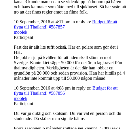
kanal 3 kunde man sedan se videoklipp på honom på båren
och hans kamrater som åkte med till sjukhuset. Så har svårt att
tro att det finns regler emot att filma folk.
10 September, 2016 at 4:11 pm
in reply to:
Budget för att
flytta till Thailand!
#587857
moolek
Participant
Fast det är allt lite tufft också. Har en polare som gör det i
HH.
De jobbar ju på kvällen för att tiden skall stämma mot
Sverige. Kontraktet säger 50.000 för det är ju lagkravet från
thaimyndigheten. Verkligheten är det där han jobbar en
grundlön på 20.000 och sedan provision. Han har hittills på 4
månader inte kommit upp till 50.000 någon månad.
10 September, 2016 at 4:08 pm
in reply to:
Budget för att
flytta till Thailand!
#587856
moolek
Participant
Du var ju duktig och skötsam. Du var väl en person och du
studerade. Då sköter man sig lite bättre.
Förra säsongen 6 månader snittade jag knappt 15.000 sek i