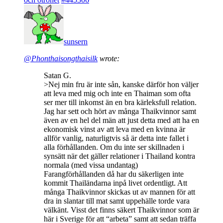
sunsern
@Phonthaisongthaisilk
wrote:
Satan G.
>Nej min fru är inte sån, kanske därför hon väljer
att leva med mig och inte en Thaiman som ofta
ser mer till inkomst än en bra kärleksfull relation.
Jag har sett och hört av många Thaikvinnor samt
även av en hel del män att just detta med att ha en
ekonomisk vinst av att leva med en kvinna är
allför vanlig, naturligtvis så är detta inte fallet i
alla förhållanden. Om du inte ser skillnaden i
synsätt när det gäller relationer i Thailand kontra
normala (med vissa undantag)
Farangförhållanden då har du säkerligen inte
kommit Thailändarna inpå livet ordentligt. Att
många Thaikvinnor skickas ut av mannen för att
dra in slantar till mat samt uppehälle torde vara
välkänt. Visst det finns säkert Thaikvinnor som är
här i Sverige för att “arbeta” samt att sedan träffa