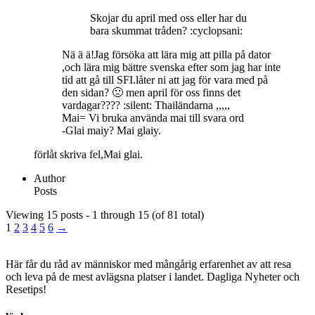
Skojar du april med oss eller har du
bara skummat tråden? :cyclopsani:
Nä ä ä!Jag försöka att lära mig att pilla på dator
,och lära mig bättre svenska efter som jag har inte
tid att gå till SFI.låter ni att jag för vara med på
den sidan? 🙁 men april för oss finns det
vardagar???? :silent: Thailändarna ,,,,,
Mai= Vi bruka använda mai till svara ord
-Glai maiy? Mai glaiy.
förlåt skriva fel,Mai glai.
Author
Posts
Viewing 15 posts - 1 through 15 (of 81 total)
1
2
3
4
5
6
→
Här får du råd av människor med mångårig erfarenhet av att resa
och leva på de mest avlägsna platser i landet. Dagliga Nyheter och
Resetips!