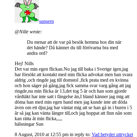
sunsern
@Nille wrote:
Du menar att de var på besök hemma hos din när
det hände? Då känner du till förövarna bra med
andra ord?
Hej! Nills
Det var min egen flickan.Nu jag till baka i Sverige igen,jag
har försökt att kontakt med min flicka advokat men han svara
aldrig ,och ringde jag till domstol ,fick prata med en kvinna
och hon säger på gång,jag fick samma svar varg gång att jag
ringde,nu min flicka är 13,det tog 5 år och han som gjorde
vårdtäkt har inte satt i fängelse än,I bland känner jag mig att
döma han med min egen hand men jag kunde inte att döda
även om ett djur,jag har väntat mig att se han gå in i buren i 5
år så jag kan vänta längre till,och jag hoppat att finn nån som
kan rätta åt min flicka,,,,,
hälsningar Sun
8 August, 2010 at 12:55 pm
in reply to:
Vad betyder uttrycket