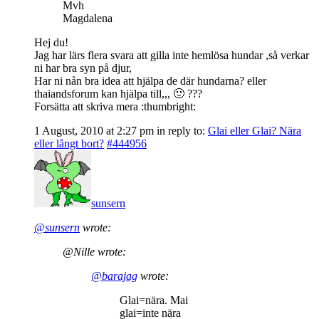
Mvh
Magdalena
Hej du!
Jag har lärs flera svara att gilla inte hemlösa hundar ,så verkar
ni har bra syn på djur,
Har ni nån bra idea att hjälpa de där hundarna? eller
thaiandsforum kan hjälpa till,,, 🙂 ???
Forsätta att skriva mera :thumbright:
1 August, 2010 at 2:27 pm
in reply to:
Glai eller Glai? Nära
eller långt bort?
#444956
sunsern
@sunsern
wrote:
@Nille wrote:
@barajag
wrote:
Glai=nära. Mai
glai=inte nära