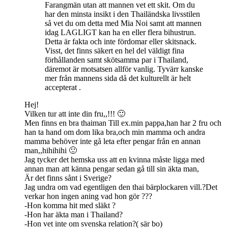
Farangmän utan att mannen vet ett skit. Om du
har den minsta insikt i den Thailändska livsstilen
så vet du om detta med Mia Noi samt att mannen
idag LAGLIGT kan ha en eller flera bihustrun.
Detta är fakta och inte fördomar eller skitsnack.
Visst, det finns säkert en hel del väldigt fina
förhållanden samt skötsamma par i Thailand,
däremot är motsatsen allför vanlig. Tyvärr kanske
mer från mannens sida då det kulturellt är helt
accepterat .
Hej!
Vilken tur att inte din fru,,!!! 🙂
Men finns en bra thaiman Till ex.min pappa,han har 2 fru och
han ta hand om dom lika bra,och min mamma och andra
mamma behöver inte gå leta efter pengar från en annan
man,,hihihihi 🙂
Jag tycker det hemska uss att en kvinna måste ligga med
annan man att känna pengar sedan gå till sin äkta man,
Är det finns sånt i Sverige?
Jag undra om vad egentligen den thai bärplockaren vill.?Det
verkar hon ingen aning vad hon gör ???
-Hon komma hit med släkt ?
-Hon har äkta man i Thailand?
-Hon vet inte om svenska relation?( sär bo)