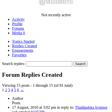
@sunsern
Not recently active
Activity
Profile
Forums
Media
0
Topics Started
Replies Created
Engagements
Favorites
Search replies:
Forum Replies Created
Viewing 15 posts - 1 through 15 (of 81 total)
1
2
3
4
5
6
→
Author
Posts
17 August, 2010 at 3:02 pm
in reply to:
Thailändska kvinnor
och otrohet
#445306