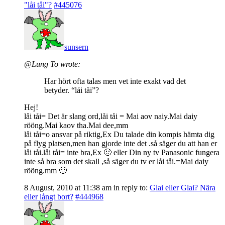
"låi tåi"?
#445076
sunsern
@Lung To wrote:
Har hört ofta talas men vet inte exakt vad det
betyder. “låi tåi”?
Hej!
låi tåi= Det är slang ord,låi tåi = Mai aov naiy.Mai daiy
rööng.Mai kaov tha.Mai dee,mm
låi tåi=o ansvar på riktig,Ex Du talade din kompis hämta dig
på flyg platsen,men han gjorde inte det .så säger du att han er
låi tåi.låi tåi= inte bra,Ex 🙂 eller Din ny tv Panasonic fungera
inte så bra som det skall ,så säger du tv er låi tåi.=Mai daiy
rööng.mm 🙂
8 August, 2010 at 11:38 am
in reply to:
Glai eller Glai? Nära
eller långt bort?
#444968