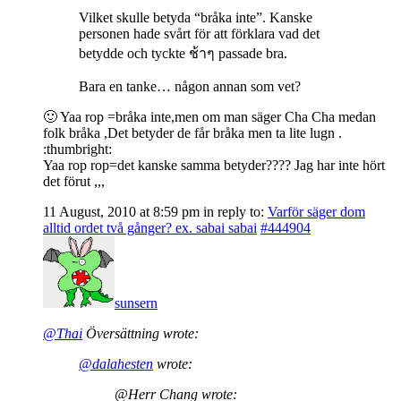
Vilket skulle betyda “bråka inte”. Kanske
personen hade svårt för att förklara vad det
betydde och tyckte ช้าๆ passade bra.
Bara en tanke… någon annan som vet?
🙂 Yaa rop =bråka inte,men om man säger Cha Cha medan
folk bråka ,Det betyder de får bråka men ta lite lugn .
:thumbright:
Yaa rop rop=det kanske samma betyder???? Jag har inte hört
det förut ,,,
11 August, 2010 at 8:59 pm
in reply to:
Varför säger dom
alltid ordet två gånger? ex. sabai sabai
#444904
sunsern
@Thai
Översättning wrote:
@dalahesten
wrote:
@Herr Chang wrote: