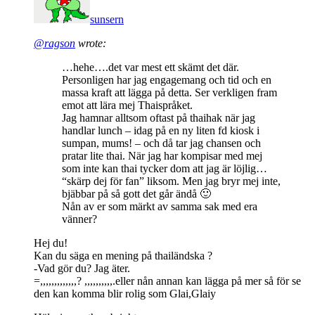
sunsern
@ragson
wrote:
…hehe….det var mest ett skämt det där.
Personligen har jag engagemang och tid och en
massa kraft att lägga på detta. Ser verkligen fram
emot att lära mej Thaispråket.
Jag hamnar alltsom oftast på thaihak när jag
handlar lunch – idag på en ny liten fd kiosk i
sumpan, mums! – och då tar jag chansen och
pratar lite thai. När jag har kompisar med mej
som inte kan thai tycker dom att jag är löjlig…
“skärp dej för fan” liksom. Men jag bryr mej inte,
bjäbbar på så gott det går ändå 🙂
Nån av er som märkt av samma sak med era
vänner?
Hej du!
Kan du säga en mening på thailändska ?
-Vad gör du? Jag äter.
=,,,,,,,,,,,,,? ,,,,,,,,,,.eller nån annan kan lägga på mer så för se
den kan komma blir rolig som Glai,Glaiy