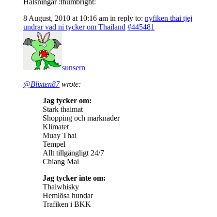
Hälsningar :thumbright:
8 August, 2010 at 10:16 am
in reply to:
nyfiken thai tjej
undrar vad ni tycker om Thailand
#445481
sunsern
@Blixten87
wrote:
Jag tycker om:
Stark thaimat
Shopping och marknader
Klimatet
Muay Thai
Tempel
Allt tillgängligt 24/7
Chiang Mai
Jag tycker inte om:
Thaiwhisky
Hemlösa hundar
Trafiken i BKK