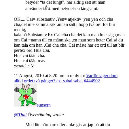
betyder “ta det lungt”, har aldrig sett att man
använder เย็น med betydelsen långsamt.
OK,,,, Cai= substantiv ,Yen= atjektiv ,yen yen och cha
cha,det inte samma sak ,innan sätt i hopp två ord för blir
menig,
kala på Substantiv.Ex Cai cha cha,det kan man inte säga,men
om Cai =namn till en människa ,en man som heter Cai,så du
kan tala om han ,Cai cha cha. Cai måste har ett ord till att blir
perfex ord Hua Cai.
Hua cai tään cha.
Hua cai tään reav.
:scratch: 💡
11 August, 2010 at 8:20 pm
in reply to:
Varför säger dom
alltid ordet två gånger? ex. sabai sabai
#444902
sunsern
@Thai
Översättning wrote:
Med lite närmare eftertanke gissar jag på att du