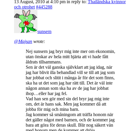
13 August, 2010 at 4:10 pm
in reply to:
Thailändska kvinnor
och otrohet
#445288
sunsern
@Majsan
wrote:
Nej sunsern jag bryr mig inte mer om ekonomin,
utan önskar av hela mitt hjärta att vi hade fått
åldrats tillsammans.
Sen är det väl ganska självklart att jag idag, när
jag har blivit illa behandlad vill se till att jag som
har jobbat och slitit i många år för det som finns,
ska ha ut det som jag har rätt till. Det är väl inte
någon annan som ska ha av de jag har jobbat
ihop…eller har jag fel.
Vad han sen gör med sin del bryr jag mig inte
om, det är hans sak. Men jag kommer då att
jobba för mig och mina barn.
Jag kommer så småningom att träffa honom när
det gäller något med barnen, och de kommer jag
bara att göra för deras skull. Blir nog säkert vän
med honom men de kommer att dröja.