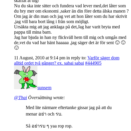
skaffat åt dig!
Nu du ska inte sitter och fundera vad lever med,det låter som
du bry mer om ekonomi ,saker än din före detta älska manen ?
Om jag är din man och jag vet att hon låter som du har skrivit
,jag vill bara bort lång i från som möjligt.
Ursäkta mig att jag anklaga på det,Jag har varit bryta med
pappa till mina barn.
Jag har bjuda in han ny flickväll hem till mig och umgås med
de,vet du vad har hänt haaaaa ,jag säger det är för sent 🙂 🙂
🙂
11 August, 2010 at 9:14 pm
in reply to:
Varför säger dom
alltid ordet två gånger? ex. sabai sabai
#444905
sunsern
@Thai
Översättning wrote:
Med lite närmare eftertanke gissar jag på att du
menar อย่า och รบ.
Så อย่ารบ ๆ yaa rop rop.