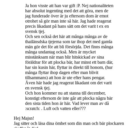
Ja hon visste att han var gift :P. Nej nationaliteten
har absolut ingenting med det att göra, men de
jag funderade över är ju eftersom dom är emot
otrohet så gör man inte så här. Jag hade reagerat
precis likadant på hans sätt om det varit t ex en
svensk tjej.
Och sen också det här att många många av de
thailänsdska tjejerna som tar ihop det med gamla
män gör det för att bli försörjda. Det finns många
många undantag också. Men är mycket
misstänksam när man blir hitskickad av sina
föräldrar för att plocka bär, har minst ett barn där,
har sin kusin här, flyttar in direkt till honom, (hur
många flyttar ihop dagen efter man blivit
tillsammans) att hon är ute efter hans pengar.
Även här hade jag reagerat likadant om det varit
en svensk tjej.
Och hon kommer nu att stanna till december,
konstigt eftersom de inte går att plocka några bär
den sista tiden hon är här. Vad lever man av då
:scratch: . Luft och vatten eller???
Hej Majsn!
Jag sitter och läsa dina ömhet som din man och bär plockaren