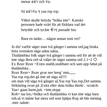
menar อย่า och รบ.
Så อย่ารบ ๆ yaa rop rop.
Vilket skulle betyda “bråka inte”. Kanske
personen hade svårt för att förklara vad det
betydde och tyckte ช้าๆ passade bra.
Bara en tanke… någon annan som vet?
Jo du! varför säger man två gånger i samma ord,jag bruka
höra svensken säga sakta sakta,
Thailändska folk säger två gånger i samma ord för att de vill
inte säga flera ord så väljer de säger samma ord 2.1=2 🙂
Ex Reav Reav =Extra snabb,snabbare och sam upp fattat på
thailändska ,
Reav Reav= Reav gvar nee heeg’ mm,,,,,,,
Yaa rop rop,det gå inte att säga så!!!!
om man vill säga två gånger så,Yaa rop Yaa rop,Det samma
förklaring ovan på ,Extra eller sluta bråka direkt . :scratch:
Yaa= gaan harm,jutt. =inte,stopp
Rob= taa loo,=bråka och thailändska vi kan inte säga bara
rob,så vi måste har mera ord som hjälpa Rop att blir mening
.mm :salute: