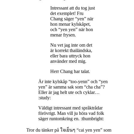
Intressant att du tog just
det exemplet! Fru
Chang säger “yen” när
hon menar kylskåpet,
och “yen yen” när hon
menar frysen.
Nu vet jag inte om det
är korrekt thailändska,
eller bara uttryck hon
använder med mig.
Herr Chang har talat.
Är inte kylskåp “too-yenn” och “yen
yen” är samma sak som “cha cha”?
Eller är jag helt ute och cyklar…
:study:
Väldigt intressant med språktrådar
förövrigt. Man vill ju höra vad folk
säger runtomkring en. :thumbright:
Tror du tänker på ใจเย็นๆ “cai yen yen” som