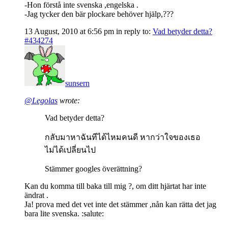
-Hon förstå inte svenska ,engelska .
-Jag tycker den bär plockare behöver hjälp,???
13 August, 2010 at 6:56 pm
in reply to:
Vad betyder detta?
#434274
sunsern
@Legolas
wrote:
Vad betyder detta?
กลับมาหาฉันทีได้ไหมคนดี หากว่าใจของเธอ
ไม่ได้เปลี่ยนไป
Stämmer googles överättning?
Kan du komma till baka till mig ?, om ditt hjärtat har inte
ändrat .
Ja! prova med det vet inte det stämmer ,nån kan rätta det jag
bara lite svenska. :salute: