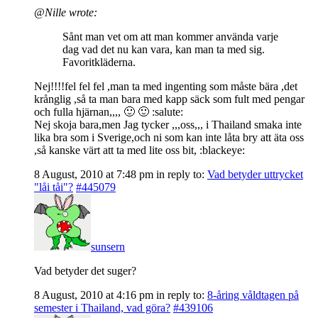
@Nille wrote:
Sånt man vet om att man kommer använda varje
dag vad det nu kan vara, kan man ta med sig.
Favoritkläderna.
Nej!!!!fel fel fel ,man ta med ingenting som måste bära ,det
krånglig ,så ta man bara med kapp säck som fult med pengar
och fulla hjärnan,,,, 🙂 🙂 :salute:
Nej skoja bara,men Jag tycker ,,,oss,,, i Thailand smaka inte
lika bra som i Sverige,och ni som kan inte låta bry att äta oss
,så kanske värt att ta med lite oss bit, :blackeye:
8 August, 2010 at 7:48 pm
in reply to:
Vad betyder uttrycket
"låi tåi"?
#445079
sunsern
Vad betyder det suger?
8 August, 2010 at 4:16 pm
in reply to:
8-åring våldtagen på
semester i Thailand, vad göra?
#439106