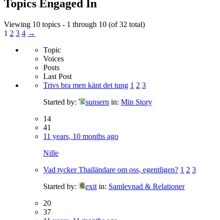
Topics Engaged In
Viewing 10 topics - 1 through 10 (of 32 total)
1
2
3
4
→
Topic
Voices
Posts
Last Post
Trivs bra men känt det tung
1
2
3
Started by:
sunsern
in:
Min Story
14
41
11 years, 10 months ago
Nille
Vad tycker Thailändare om oss, egentligen?
1
2
3
Started by:
exit
in:
Samlevnad & Relationer
20
37