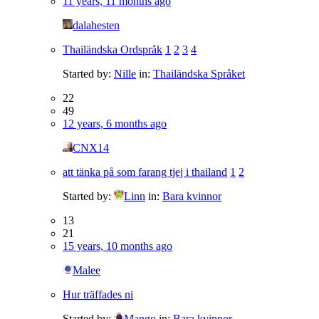
11 years, 11 months ago
dalahesten
Thailändska Ordspråk
1
2
3
4
Started by:
Nille
in:
Thailändska Språket
22
49
12 years, 6 months ago
CNX14
att tänka på som farang tjej i thailand
1
2
Started by:
Linn
in:
Bara kvinnor
13
21
15 years, 10 months ago
Malee
Hur träffades ni
Started by:
Mango
in:
Bara kvinnor