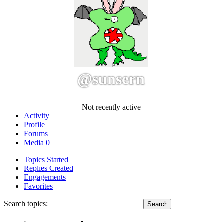
@sunsern
Not recently active
Activity
Profile
Forums
Media
0
Topics Started
Replies Created
Engagements
Favorites
Search topics: