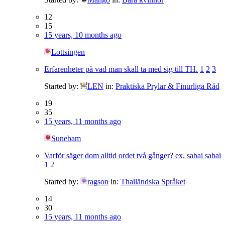
12
15
15 years, 10 months ago
Lottsingen
Erfarenheter på vad man skall ta med sig till TH.
1
2
3
Started by:
LEN
in:
Praktiska Prylar & Finurliga Råd
19
35
15 years, 11 months ago
Sunebam
Varför säger dom alltid ordet två gånger? ex. sabai sabai
1
2
Started by:
ragson
in:
Thailändska Språket
14
30
15 years, 11 months ago