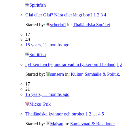
Spiritfish
Glai eller Glai? Nära eller långt bort?
1
2
3
4
Started by:
scherloff
in:
Thailändska Språket
17
49
15 years, 11 months ago
Spiritfish
nyfiken thai tjej undrar vad ni tycker om Thailand
1
2
Started by:
sunsern
in:
Kultur, Samhälle & Politik,
17
21
15 years, 11 months ago
Micke_Prik
Thailändska kvinnor och otrohet
1
2
…
4
5
Started by:
Majsan
in:
Samlevnad & Relationer