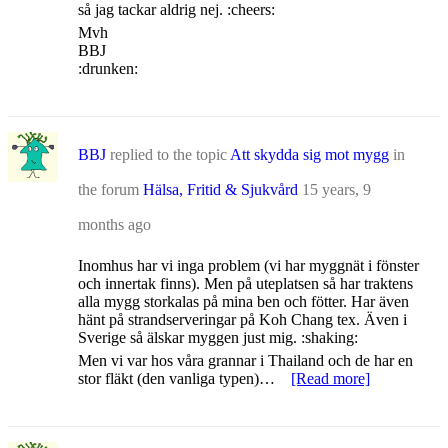
så jag tackar aldrig nej. :cheers:
Mvh
BBJ
:drunken:
BBJ
replied to the topic
Att skydda sig mot mygg
in
the forum
Hälsa, Fritid & Sjukvård
15 years, 9
months ago
Inomhus har vi inga problem (vi har myggnät i fönster
och innertak finns). Men på uteplatsen så har traktens
alla mygg storkalas på mina ben och fötter. Har även
hänt på strandserveringar på Koh Chang tex. Även i
Sverige så älskar myggen just mig. :shaking:
Men vi var hos våra grannar i Thailand och de har en
stor fläkt (den vanliga typen)…
[Read more]