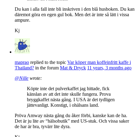
Du kan i alla fall inte bli inskriven i den blå husboken. Du kan
däremot göra en egen gul bok. Men det är inte så lätt i vissa
ampure.
Kj
maprao
replied to the topic
Var köper man koffeinfritt kaffe i
Thailand?
in the forum
Mat & Dryck
11 years, 3 months ago
@Nille
wrote:
Köpte inte det pulverkaffet jag hittade, fick
känslan av att det inte skulle fungera. Prova
bryggkaffet nästa gång. I USA är det tydligen
jättevanligt. Konstigt, i ohälsans land.
Pröva Amway nästa gång du åker förbi, kanske kan de ha.
Det är ju lite av “hälsobutik” med US-stuk. Och vissa saker
de har är bra, tyvärr lite dyra.
Kj