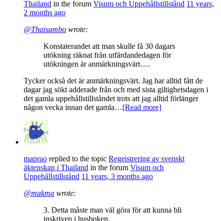
Thailand
in the forum
Visum och Uppehållstillstånd
11 years,
2 months ago
@Thaisambo
wrote:
Konstaterandet att man skulle få 30 dagars
utökning räknat från utfärdandedagen för
utökningen är anmärkningsvärt….
Tycker också det är anmärkningsvärt. Jag har alltid fått de
dagar jag sökt adderade från och med sista giltighetsdagen i
det gamla uppehållstillståndet trots att jag alltid förlänger
någon vecka innan det gamla…
[Read more]
maprao
replied to the topic
Regeistrering av svenskt
äktenskap i Thailand
in the forum
Visum och
Uppehållstillstånd
11 years, 3 months ago
@makma
wrote:
3. Detta måste man väl göra för att kunna bli
inskriven i husboken.