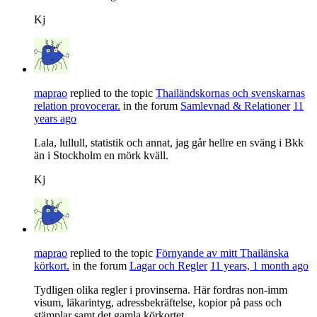
Kj
maprao
replied to the topic
Thailändskornas och svenskarnas
relation provocerar.
in the forum
Samlevnad & Relationer
11
years ago
Lala, lullull, statistik och annat, jag går hellre en sväng i Bkk
än i Stockholm en mörk kväll.
Kj
maprao
replied to the topic
Förnyande av mitt Thailänska
körkort.
in the forum
Lagar och Regler
11 years, 1 month ago
Tydligen olika regler i provinserna. Här fordras non-imm
visum, läkarintyg, adressbekräftelse, kopior på pass och
stämplar samt det gamla körkortet.