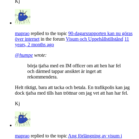
Kj
maprao
replied to the topic
90-dagarsrapporten kan nu göras
över internet
in the forum
Visum och Uppehållstillstånd
11
years, 2 months ago
@humpe
wrote:
börja tjafsa med en IM officer om att hen har fel
och därmed tappar ansiktet är inget att
rekommendera.
Helt riktigt, bara att tacka och betala. En trafikpolis kan jag
dock tjafsa med tills han tröttnar om jag vet att han har fel.
Kj
maprao
replied to the topic
Ang förlängning av visum i