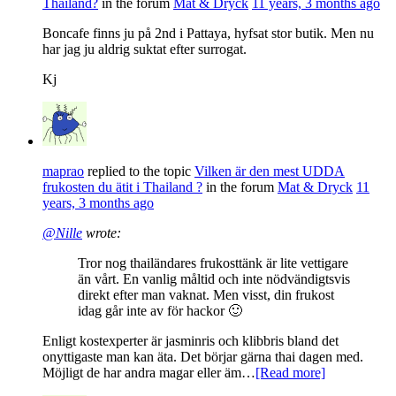
Thailand?
in the forum
Mat & Dryck
11 years, 3 months ago
Boncafe finns ju på 2nd i Pattaya, hyfsat stor butik. Men nu
har jag ju aldrig suktat efter surrogat.
Kj
maprao
replied to the topic
Vilken är den mest UDDA
frukosten du ätit i Thailand ?
in the forum
Mat & Dryck
11
years, 3 months ago
@Nille
wrote:
Tror nog thailändares frukosttänk är lite vettigare
än vårt. En vanlig måltid och inte nödvändigtsvis
direkt efter man vaknat. Men visst, din frukost
idag går inte av för hackor 🙂
Enligt kostexperter är jasminris och klibbris bland det
onyttigaste man kan äta. Det börjar gärna thai dagen med.
Möjligt de har andra magar eller äm…
[Read more]