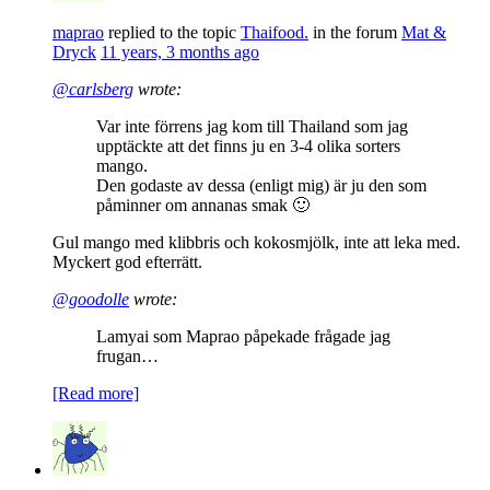
maprao
replied to the topic
Thaifood.
in the forum
Mat &
Dryck
11 years, 3 months ago
@carlsberg
wrote:
Var inte förrens jag kom till Thailand som jag
upptäckte att det finns ju en 3-4 olika sorters
mango.
Den godaste av dessa (enligt mig) är ju den som
påminner om annanas smak 🙂
Gul mango med klibbris och kokosmjölk, inte att leka med.
Myckert god efterrätt.
@goodolle
wrote:
Lamyai som Maprao påpekade frågade jag
frugan…
[Read more]