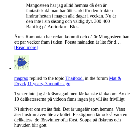
Mangosteen har jag alltid hemma då den är
fantastisk då man har ätit starkt för den frukten
lindrar hettan i magen alla dagar i veckan. Nu är
den inte i sin säsong och väldig dyr. 300-400
Baht kg på Aortorkor i Bkk.
Årets Rambutan har redan kommit och då är Mangosteen bara
ett par veckor fram i tiden. Första månaden är lite för d…
[Read more]
maprao
replied to the topic
Thaifood.
in the forum
Mat &
Dryck
11 years, 3 months ago
Tycker inte jag är kräsmagad men får kanske tänka om. Av de
10 delikatesserna på videon finns ingen jag vill äta frivilligt.
Ni skriver om att äta fisk. Det är ungefär som hemma. Visst
äter hustrun även lite av köttet. Fiskögonen lär också vara en
delikatess, de försvinner ofta först. Soppa på fiskrens och
huvuden blir gott.