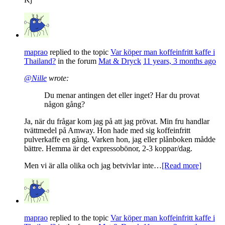
maprao
replied to the topic
Var köper man koffeinfritt kaffe i
Thailand?
in the forum
Mat & Dryck
11 years, 3 months ago
@Nille
wrote:
Du menar antingen det eller inget? Har du provat
någon gång?
Ja, när du frågar kom jag på att jag prövat. Min fru handlar
tvättmedel på Amway. Hon hade med sig koffeinfritt
pulverkaffe en gång. Varken hon, jag eller plånboken mådde
bättre. Hemma är det expressobönor, 2-3 koppar/dag.
Men vi är alla olika och jag betvivlar inte…
[Read more]
maprao
replied to the topic
Var köper man koffeinfritt kaffe i