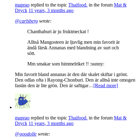
maprao
replied to the topic
Thaifood.
in the forum
Mat &
Dryck
11 years, 3 months ago
@carlsberg
wrote:
Chanthaburi är ju fruktmeckat !
Alltså Mangosteen är ljuvlig men min favorit är
ändå färsk Annanas med blandning av surt och
sött.
Mm smakar som himmelriket !! :sunny:
Min favorit bland annanas är den där skalet skiftar i grönt.
Den odlas ofta i Rayong-Chonburi. Den är alltså inte omogen
fastän den är lite grön. Den är saftigar…
[Read more]
maprao
replied to the topic
Thaifood.
in the forum
Mat &
Dryck
11 years, 3 months ago
@goodolle
wrote: