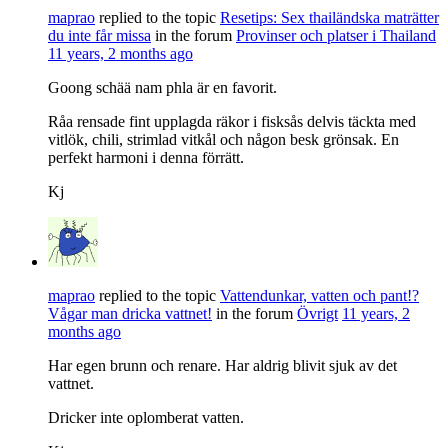
maprao
replied to the topic
Resetips: Sex thailändska maträtter
du inte får missa
in the forum
Provinser och platser i Thailand
11 years, 2 months ago
Goong schää nam phla är en favorit.
Råa rensade fint upplagda räkor i fisksås delvis täckta med
vitlök, chili, strimlad vitkål och någon besk grönsak. En
perfekt harmoni i denna förrätt.
Kj
maprao
replied to the topic
Vattendunkar, vatten och pant!?
Vågar man dricka vattnet!
in the forum
Övrigt
11 years, 2
months ago
Har egen brunn och renare. Har aldrig blivit sjuk av det
vattnet.
Dricker inte oplomberat vatten.