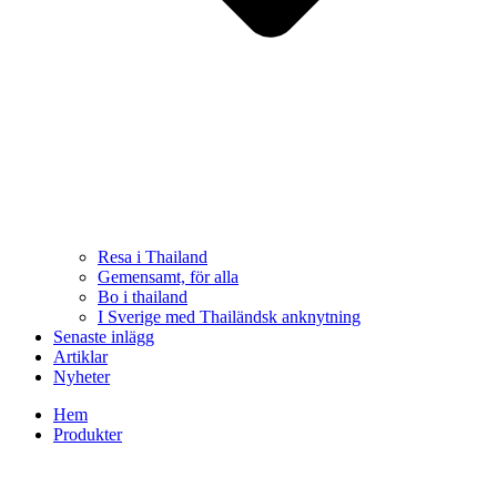
Resa i Thailand
Gemensamt, för alla
Bo i thailand
I Sverige med Thailändsk anknytning
Senaste inlägg
Artiklar
Nyheter
Hem
Produkter